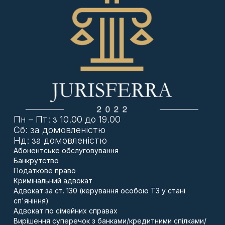
товарно-транспортні накладні (ТТН)
.
✅
Банківські виписки про оплату
за поставлений
товар/послуги.
✅
Фотографії офісу, складу, виробничих потужностей
.
📌
Строк розгляду ДПС
– до 5 робочих днів.
Якщо податкова
відмовляє у реєстрації
– переходимо
до наступного етапу.
3. Адміністративне оскарження в ДПС України
Пн – Пт: з 10.00 до 19.00
Якщо регіональна ДПС не розблокувала ПН, потрібно
Сб: за домовленістю
подати
скаргу до центрального апарату ДПС України
.
Нд: за домовленістю
Абонентське обслуговування
📌
Строк подачі скарги
– 10 календарних днів з
Банкрутство
моменту отримання рішення.
Податкове право
📌
Строк розгляду ДПС
– 10 робочих днів (може бути
Кримінальний адвокат
продовжено до 20 днів).
Адвокат за ст. 130 (керування особою ТЗ у стані
сп'яніння)
📄
Що включити в скаргу?
Адвокат по сімейних справах
✅ Опис ситуації та обґрунтування законності операції.
Вирішення суперечок з банками/кредитними спілками/
✅ Докази реальної господарської діяльності.