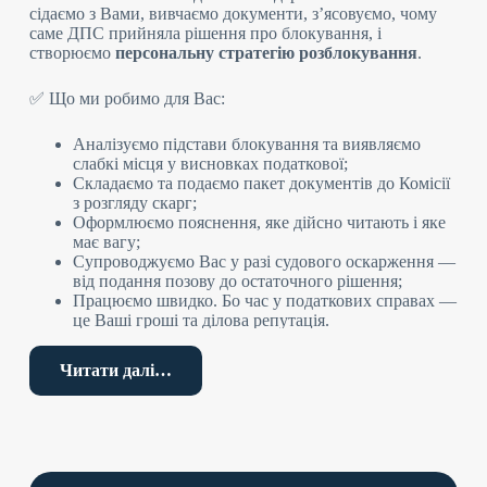
сідаємо з Вами, вивчаємо документи, з’ясовуємо, чому
саме ДПС прийняла рішення про блокування, і
створюємо
персональну стратегію розблокування
.
✅ Що ми робимо для Вас:
Аналізуємо підстави блокування та виявляємо
слабкі місця у висновках податкової;
Складаємо та подаємо пакет документів до Комісії
з розгляду скарг;
Оформлюємо пояснення, яке дійсно читають і яке
має вагу;
Супроводжуємо Вас у разі судового оскарження —
від подання позову до остаточного рішення;
Працюємо швидко. Бо час у податкових справах —
це Ваші гроші та ділова репутація.
Ми не обіцяємо чудес — ми пропонуємо реальні
Читати далі…
рішення, засновані на досвіді, глибокому розумінні
законодавства і знанні,
як реально працює система
.
📍 м. Київ, вул. Новокостянтинівська, 2Б
📞 Телефон: +380 44 299 40 36