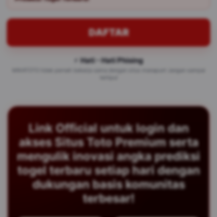
DAFTAR
⚡
Hati - Hati Phising
MIKATOTO tidak pernah bekerja sama dengan situs manapun! Jangan sampai
tertipu!
Link Official untuk login dan
akses Situs Toto Premium serta
mengulik inovasi angka prediksi
togel terbaru setiap hari dengan
dukungan basis komunitas
terbesar!