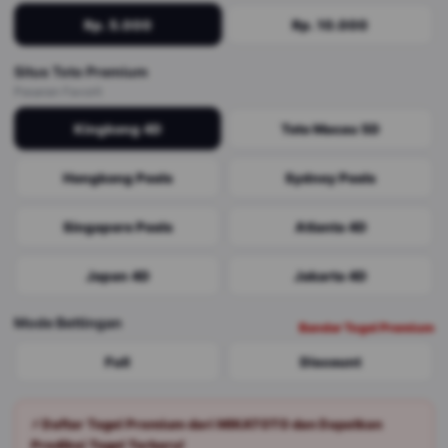
Rp. 5.000
Rp. 10.000
Situs Toto Premium
Pasaran Favorit
Kingkong 4D
Toto Macau 5D
Hongkong Pools
Sydney Pools
Singapore Pools
Atlanta 4D
Japan 4D
Jakarta 4D
Mode Bettingan
Bandar Togel Premium
Full
Discount
⚡ Daftar Togel Premium dari MIKATOTO dan Dapatkan
Prediksi Togel Terbaru!