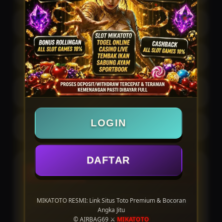
📝 MIKATOTO SGP
✅ MIKATOTO HKG
💳 MIKATOTO TTM
LOGIN
🚀 MIKATOTO SDY
agus*** Jackpot SINGAPORE Sebesar Rp.27.846.319
DAFTAR
rina***i Jackpot HONGKONG Sebesar Rp.64.219.875
🏆
Pemenang Togel
budi*** Jackpot SYDNEY Sebesar Rp.18.730.442
wahy***o Jackpot TEXAS-DAY Sebesar Rp.53.982.610
lina***i Jackpot GEORGIA-EVE Sebesar Rp.42.675.901
MIKATOTO RESMI: Link Situs Toto Premium & Bocoran
eko*** Jackpot NEWYORK-MID Sebesar Rp.76.318.204
HKG-4D
Hongkong
23:00
Angka Jitu
ratn*** Jackpot MARYLAND-MID Sebesar Rp.31.495.728
joko***o Jackpot WASHINGTON-MID Sebesar Rp.88.724.356
©
AIRBAG69 ⚔️
MIKATOTO