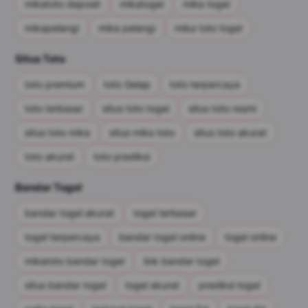
mikatoto deposit
mikatogel
mika togel
mikapelangi
mika pelangi
mika toto togel
Situs Toto
toto premium
toto Gelap
toto terpercaya
toto terbesar
situs toto togel
situs toto resmi
situs toto mika
situs mika toto
situs toto akurat
toto akurat
toto prediksi
Bandar Togel
bandar togel akurat
togel terbesar
togel terpercaya
bandar togel online
togel online
mikatoto bandar togel
link bandar togel
situs bandar togel
togel akurat
prediksi togel