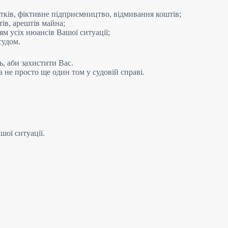
атків, фіктивне підприємництво, відмивання коштів;
ів, арештів майна;
ям усіх нюансів Вашої ситуації;
судом.
ь, аби захистити Вас.
а не просто ще один том у судовій справі.
шої ситуації.
исті осіб або компаній, яких обвинувачують у скоєнні податкови
 податкових документів, використання незаконних схем для міні
нів: