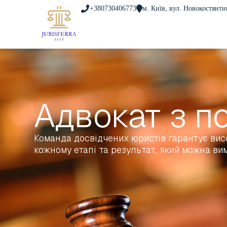
+380730406773
м. Київ, вул. Новокостянти
Адвокат з п
Команда досвідчених юристів гарантує висо
кожному етапі та результат, який можна вим