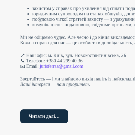
захистом у справах про ухилення від сплати под
юридичним супроводом на етапах обшуків, допит
побудовою чіткої стратегії захисту — з урахуванн
комунікацією з податковою, слідчими органами, 
Ми не обіцяємо чудес. Але чесно і до кінця викладемос
Кожна справа для нас — це особиста відповідальність, 
📍 Наш офіс: м. Київ, вул. Новокостянтинівська, 2Б
📞 Телефон: +380 44 299 40 36
📧 Email:
jurisferraa@gmail.com
Звертайтесь — і ми знайдемо вихід навіть із найскладні
Ваші інтереси — наш пріоритет.
Адвокат з податкових злочинів спеціалізується на зах
включати ухилення від сплати податків, фальсифікацію
Читати далі…
податкового законодавства.
Основні напрямки роботи адвоката з податкових злочи