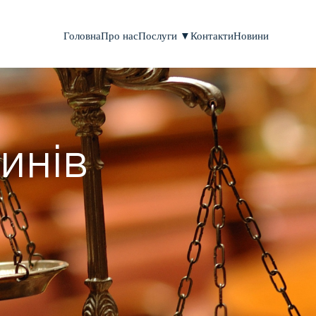
Головна
Про нас
Послуги ▼
Контакти
Новини
инів