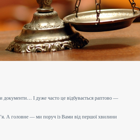
ти документи… І дуже часто це відбувається раптово —
м’я. А головне — ми поруч із Вами від першої хвилини