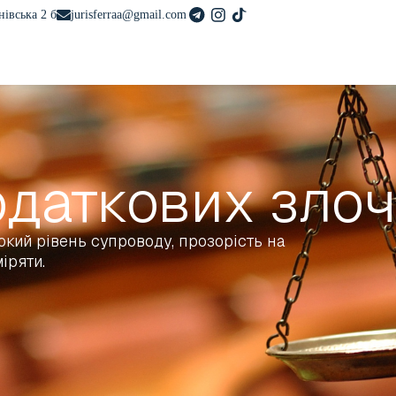
нівська 2 б
jurisferraa@gmail.com
одаткових злоч
кий рівень супроводу, прозорість на
іряти.