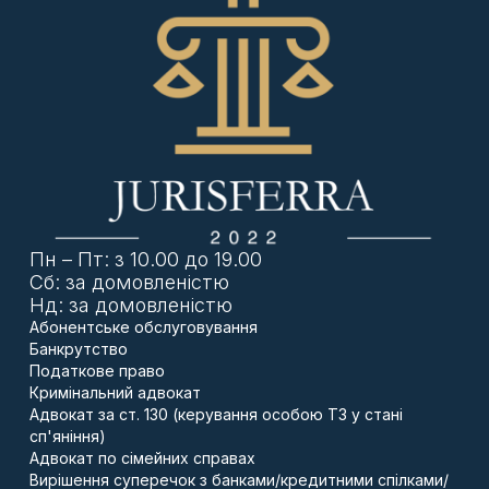
Підстави для повернення арештованого майна
Майно може бути повернене власнику, якщо:
Арешт скасований або знятий
органом, який
його накладав (слідчим, прокурором, судом).
Відсутні підстави для збереження
арешту
(наприклад, закінчення слідства,
скасування підозри, звільнення від кримінальної
відповідальності).
Майно не є речовим доказом
або не підлягає
конфіскації.
Пн – Пт: з 10.00 до 19.00
Інтереси слідства не постраждають
від
Сб: за домовленістю
повернення майна.
Нд: за домовленістю
Абонентське обслуговування
Як повернути арештоване майно?
Банкрутство
Податкове право
Звернутися із
заявою або клопотанням
до
Кримінальний адвокат
слідчого, прокурора або суду про повернення
майна.
Адвокат за ст. 130 (керування особою ТЗ у стані
У заяві викласти обґрунтування, чому арешт має
сп'яніння)
бути знятий (наприклад, відсутність підстав для
Адвокат по сімейних справах
арешту).
Вирішення суперечок з банками/кредитними спілками/