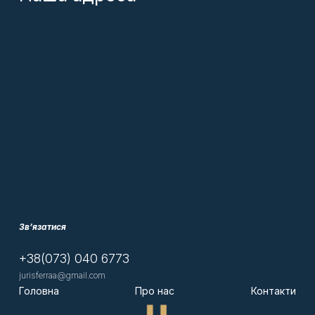
Телефонуйте зараз — адвокати
“Jurisferra”
допоможуть
повернути ваше майно та захистити ваші права!
Що таке арешт майна?
Арешт майна — це тимчасове обмеження прав власника
на користування, розпорядження чи відчуження майна,
яке накладається слідчим, прокурором або судом з метою
збереження речових доказів або забезпечення
можливості конфіскації майна у разі винесення
відповідного рішення.
Коли накладають арешт на майно?
Якщо майно є
предметом злочину
або
знаряддям
Зв’язатися
злочину
;
Якщо майно може бути
доказом у справі
;
Якщо є загроза, що майно може бути
знищене,
+38(073) 040 6773
приховане, або відчужене
;
jurisferraa@gmail.com
З метою
забезпечення майнових вимог
Головна
Про нас
Контакти
потерпілого
(наприклад, відшкодування збитків).