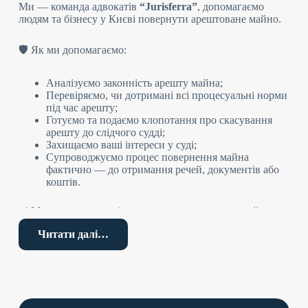
Ми — команда адвокатів
“Jurisferra”
, допомагаємо
людям та бізнесу у Києві повернути арештоване майно.
🛡️ Як ми допомагаємо:
Аналізуємо законність арешту майна;
Перевіряємо, чи дотримані всі процесуальні норми
під час арешту;
Готуємо та подаємо клопотання про скасування
арешту до слідчого судді;
Захищаємо ваші інтереси у суді;
Супроводжуємо процес повернення майна
фактично — до отримання речей, документів або
коштів.
✅ Ми працюємо з усіма видами арештованого майна:
Читати далі…
Грошові кошти;
Рухоме майно (автомобілі, техніка, обладнання);
Нерухомість (квартири, будинки, офіси);
Цінні папери, рахунки в банках;
Документи, комп’ютери, телефони, сервери.