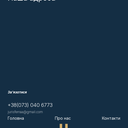
Розірвання шлюбу—це юридичний процес, який
офіційно припиняє шлюб між двома особами. В Україні
розірвання шлюбу може здійснюватися через два основні
способи:
Через органи державної реєстрації актів
цивільного стану (РАЦС)
:
Якщо подружжя не має неповнолітніх дітей,
розлучення можна оформити через РАЦС.
Для цього обоє мають подати спільну заяву
про розірвання шлюбу.
Якщо один із подружжя визнається безвісти
зниклим, недієздатним або засудженим до
позбавлення волі на строк не менше трьох
років, розірвання шлюбу також може бути
здійснено через РАЦС за заявою другого
Зв’язатися
подружжя.
Через суд
:
+38(073) 040 6773
jurisferraa@gmail.com
Якщо у подружжя є неповнолітні діти,
Головна
Про нас
Контакти
розлучення оформлюється через суд. Для
цього один або обидва з подружжя подають