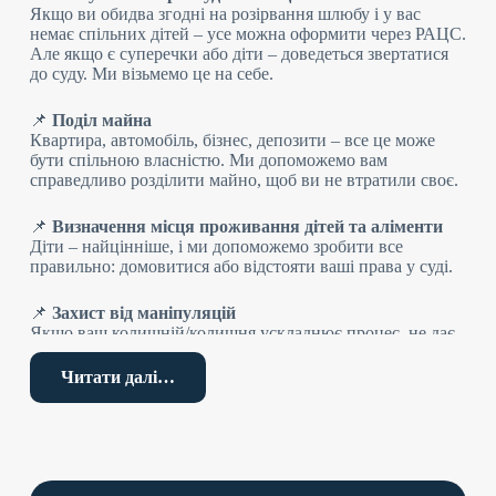
Якщо ви обидва згодні на розірвання шлюбу і у вас
немає спільних дітей – усе можна оформити через РАЦС.
Але якщо є суперечки або діти – доведеться звертатися
до суду. Ми візьмемо це на себе.
📌
Поділ майна
Квартира, автомобіль, бізнес, депозити – все це може
бути спільною власністю. Ми допоможемо вам
справедливо розділити майно, щоб ви не втратили своє.
📌
Визначення місця проживання дітей та аліменти
Діти – найцінніше, і ми допоможемо зробити все
правильно: домовитися або відстояти ваші права у суді.
📌
Захист від маніпуляцій
Якщо ваш колишній/колишня ускладнює процес, не дає
бачитися з дітьми або намагається позбавити вас майна –
ми станемо вашим надійним юридичним щитом.
Читати далі…
📌
Швидкість і мінімум стресу
Ми знаємо, як скоротити терміни та уникнути зайвих
судових тяганин. Більшість питань вирішимо без вашої
особистої участі, поки ви зосереджуватиметеся на