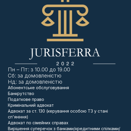
Домагаємося, щоб рішення суду було
законним і справедливим.
Супровід виконання рішення
Після визнання заповіту недійсним
допомагаємо оформити спадкові права
відповідно до закону або іншого заповіту.
Контролюємо, щоб усі нотаріальні дії були
виконані правильно, а спадкове майно
розподілено справедливо.
Кому потрібна ця послуга:
Пн – Пт: з 10.00 до 19.00
Сб: за домовленістю
Спадкоємці, які підозрюють порушення прав при
складанні заповіту.
Нд: за домовленістю
Особи, які хочуть захистити свою частку
Абонентське обслуговування
спадкового майна.
Банкрутство
Родини, де існують конфлікти між спадкоємцями
Податкове право
через заповіт.
Кримінальний адвокат
Адвокат за ст. 130 (керування особою ТЗ у стані
Чому обирають нас:
сп'яніння)
Адвокат по сімейних справах
Ми ставимося до справи
по-людськи
, розуміючи
Вирішення суперечок з банками/кредитними спілками/