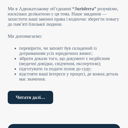
Ми в Адвокатському об’єднанні
“Jurisferra”
розуміємо,
наскільки делікатною є ця тема. Наше завдання —
захистити ваші законні права і водночас зберегти повагу
до пам’яті близької людини.
Ми допомагаємо:
перевірити, чи заповіт був складений із
дотриманням усіх юридичних вимог;
зібрати докази того, що документ є недійсним
(медичні довідки, свідчення, експертизи);
підготувати та подати позов до суду;
відстояти ваші інтереси у процесі, де кожна деталь
має значення.
Ми пояснюємо всі кроки простими словами, щоб ви не
губилися у юридичних тонкощах. Ви завжди будете
Читати далі…
знати, що відбувається, і відчувати підтримку. Ми
розуміємо ваші переживання й працюємо так, щоб ви
відчували впевненість та спокій навіть у складній
спадковій справі.